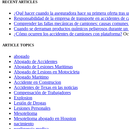
RECENT ARTICLES
¿Qué hacer cuando la aseguradora hace su primera oferta tras 
Responsabilidad de la empresa de transporte en accidentes de 
Comprender las fallas mecánicas de camiones: causas comunes 
Cuando se derraman productos químicos peligrosos durante un
¿Cómo ocurren los accidentes de camiones con plataforma?
Oc
ARTICLE TOPICS
abogado
Abogado de Accidentes
Abogado de Lesiones Maritimas
Abogado de Lesions en Motocicleta
Abogado Maritimo
Accidente en Construcion
Accidentes de Texas en las noticias
Compensación de Trabajadores
Explosion
Lesión de Drogas
Lesiones Personales
Mesotelioma
Mesotelioma abogado en Houston
nacimiento
negligencia medica