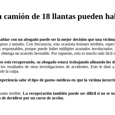
un camión de 18 llantas pueden h
 hablar con un abogado puede ser la mejor decisión que una víctim
 peso y tamaño. Con frecuencia, esto ocasiona lesiones terribles, espec
os responsables, porque puede haber múltiples acusados involucrado
a obtenga un acuerdo favorable. Por supuesto, esto es mucho más fácil 
e está recuperando, su abogado estará trabajando afinando los det
r los resultados de otras investigaciones de accidentes. Esto le dará
rle la culpa.
periencia sabe el tipo de gastos médicos en que la víctima incurr
unto terrible.
La recuperación también puede ser difícil si no se 
s de decidirse por un curso de acción.