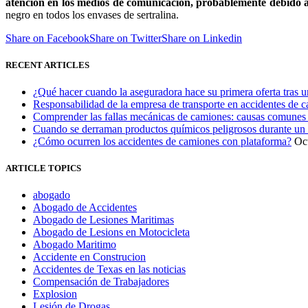
atención en los medios de comunicación, probablemente debido a
negro en todos los envases de sertralina.
Share on Facebook
Share on Twitter
Share on Linkedin
RECENT ARTICLES
¿Qué hacer cuando la aseguradora hace su primera oferta tras 
Responsabilidad de la empresa de transporte en accidentes de 
Comprender las fallas mecánicas de camiones: causas comunes 
Cuando se derraman productos químicos peligrosos durante un
¿Cómo ocurren los accidentes de camiones con plataforma?
Oc
ARTICLE TOPICS
abogado
Abogado de Accidentes
Abogado de Lesiones Maritimas
Abogado de Lesions en Motocicleta
Abogado Maritimo
Accidente en Construcion
Accidentes de Texas en las noticias
Compensación de Trabajadores
Explosion
Lesión de Drogas