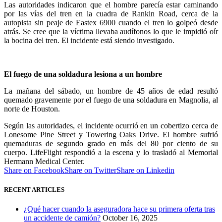
Las autoridades indicaron que el hombre parecía estar caminando
por las vías del tren en la cuadra de Rankin Road, cerca de la
autopista sin peaje de Eastex 6900 cuando el tren lo golpeó desde
atrás. Se cree que la víctima llevaba audífonos lo que le impidió oír
la bocina del tren. El incidente está siendo investigado.
El fuego de una soldadura lesiona a un hombre
La mañana del sábado, un hombre de 45 años de edad resultó
quemado gravemente por el fuego de una soldadura en Magnolia, al
norte de Houston.
Según las autoridades, el incidente ocurrió en un cobertizo cerca de
Lonesome Pine Street y Towering Oaks Drive. El hombre sufrió
quemaduras de segundo grado en más del 80 por ciento de su
cuerpo. LifeFlight respondió a la escena y lo trasladó al Memorial
Hermann Medical Center.
Share on Facebook
Share on Twitter
Share on Linkedin
RECENT ARTICLES
¿Qué hacer cuando la aseguradora hace su primera oferta tras
un accidente de camión?
October 16, 2025