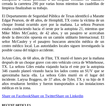
cerrada la carretera 290 por varias horas mientras las cuadrillas de
limpieza finalizaban su trabajo.
El Departamento de Seguridad Pública de Texas identificó a Maratte
Edgar Pearson, de 48 años, de Hemphill, TX como la víctima de un
choque frontal ocurrido ayer por la mañana. La señora Pearson
estaba conduciendo hacia el oeste por la autopista 21, mientras que
Mike Miles McCauley, de 42 años, y un pasajero se acercaban
desde la dirección opuesta en un camión utilitario Internacional. El
señor McCauley y el pasajero buscaron atención médica de un
centro médico local. Las autoridades locales siguen investigando la
posible causa del trágico accidente.
JoAnn Giles, de 68 años, de Flint, TX murió el lunes por la mañana
después de un choque grave con otro vehículo cerca de Whitehouse,
TX. La señora Giles estaba viajando hacia el este por la autopista
346 cuando planeó virando hacia los lados contra un SUV que se
aproximaba hacia ella. La señora Giles murió en el lugar del
incidente. Larysa Boggess, de 37 años, de Tyler, TX y su hijo de 8
años resultaron heridos y fueron transportados a las instalaciones
médicas en la zona.
Share on Facebook
Share on Twitter
Share on Linkedin
RECENT ARTICLES