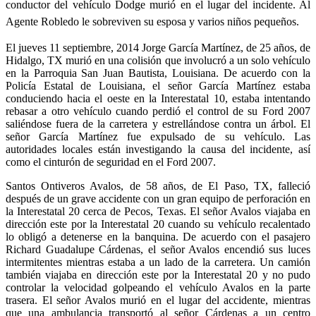
conductor del vehículo Dodge murió en el lugar del incidente. Al
Agente Robledo le sobreviven su esposa y varios niños pequeños.
El jueves 11 septiembre, 2014 Jorge García Martínez, de 25 años, de
Hidalgo, TX murió en una colisión que involucró a un solo vehículo
en la Parroquia San Juan Bautista, Louisiana. De acuerdo con la
Policía Estatal de Louisiana, el señor García Martínez estaba
conduciendo hacia el oeste en la Interestatal 10, estaba intentando
rebasar a otro vehículo cuando perdió el control de su Ford 2007
saliéndose fuera de la carretera y estrellándose contra un árbol. El
señor García Martínez fue expulsado de su vehículo. Las
autoridades locales están investigando la causa del incidente, así
como el cinturón de seguridad en el Ford 2007.
Santos Ontiveros Avalos, de 58 años, de El Paso, TX, falleció
después de un grave accidente con un gran equipo de perforación en
la Interestatal 20 cerca de Pecos, Texas. El señor Avalos viajaba en
dirección este por la Interestatal 20 cuando su vehículo recalentado
lo obligó a detenerse en la banquina. De acuerdo con el pasajero
Richard Guadalupe Cárdenas, el señor Avalos encendió sus luces
intermitentes mientras estaba a un lado de la carretera. Un camión
también viajaba en dirección este por la Interestatal 20 y no pudo
controlar la velocidad golpeando el vehículo Avalos en la parte
trasera. El señor Avalos murió en el lugar del accidente, mientras
que una ambulancia transportó al señor Cárdenas a un centro